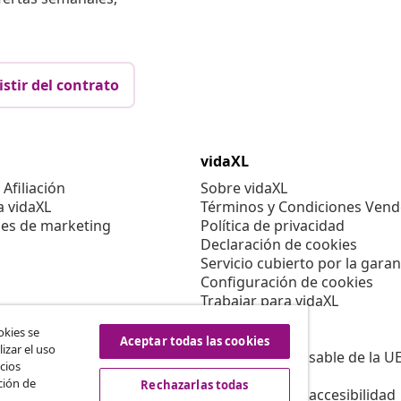
istir del contrato
vidaXL
Afiliación
Sobre vidaXL
a vidaXL
Términos y Condiciones Vend
es de marketing
Política de privacidad
Declaración de cookies
Servicio cubierto por la garan
Configuración de cookies
Trabajar para vidaXL
Aviso legal
okies se
Seguridad
Aceptar todas las cookies
izar el uso
Persona responsable de la U
cios
Política de EPR
ción de
Rechazarlas todas
Información de accesibilidad