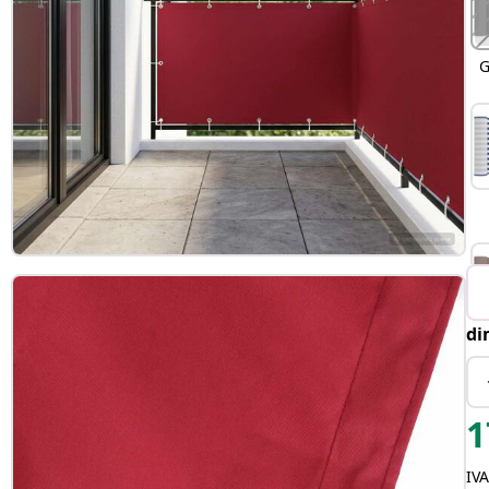
G
di
1
IVA