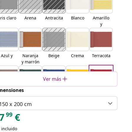
ris claro
Arena
Antracita
Blanco
Amarillo
y
Azul y
Naranja
Beige
Crema
Terracota
y marrón
Ver más
mensiones
Taupé
Verde
Azul
Amarillo
Rojo
oscuro
150 x 200 cm
99
7
€
 incluido
Naranja
Negro
Marrón
Burdeos
Gris claro