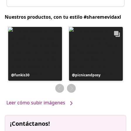
Nuestros productos, con tu estilo #sharemevidaxl
Publicación
funkis30
Publicación
picnicandposy
realizada
realizada
por
por
Leer cómo subir imágenes
¡Contáctanos!