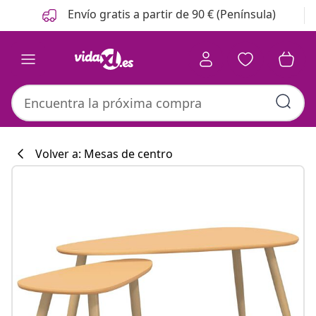
Anterior
Siguiente
Envío gratis a partir de 90 € (Península)
Volver a: Mesas de centro
Colección de co
#sharemevidaxl