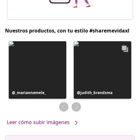
Nuestros productos, con tu estilo #sharemevidaxl
Publicación
_mariannamele_
Publicación
judith_brandsma
realizada
realizada
por
por
Leer cómo subir imágenes