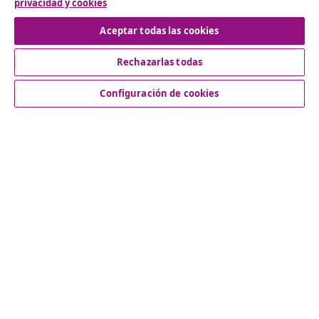
privacidad y cookies
Desistir del contrato
Aceptar todas las cookies
Rechazarlas todas
Servicio al Cliente
Configuración de cookies
Empresas
vidaXL
Descubre mas
© 2008-2026 vidaXL www.vidaxl.es es una página web de