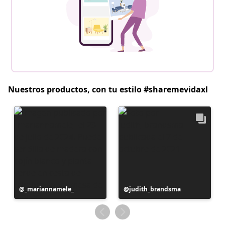
Nuestros productos, con tu estilo #sharemevidaxl
Publicación
_mariannamele_
Publicación
judith_brandsma
realizada
realizada
por
por