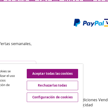
fertas semanales,
istir del contrato
okies se
Aceptar todas las cookies
izar el uso
cios
ción de
Rechazarlas todas
vidaXL
Afiliación
Sobre vidaXL
Configuración de cookies
a vidaXL
Términos y Condiciones Vend
es de marketing
Política de privacidad