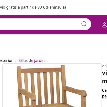
vío gratis a partir de 90 € (Península)
exterior
Sillas de jardín
vi
v
m
Ca
pa