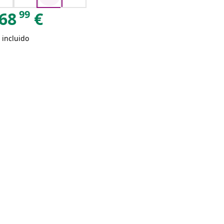
99
68
€
 incluido