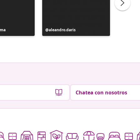
sma
Publicación
aleandro.daris
Publicac
kastello
realizada
realizad
por
por
Chatea con nosotros