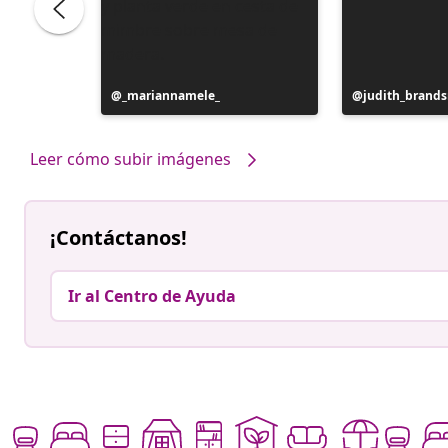
Publicación
_mariannamele_
Publicación
judith_brand
realizada
realizada
por
por
Leer cómo subir imágenes
¡Contáctanos!
Ir al Centro de Ayuda