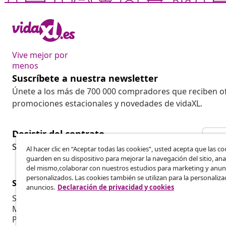
Vive mejor por
menos
Suscríbete a nuestra newsletter
Únete a los más de 700 000 compradores que reciben o
promociones estacionales y novedades de vidaXL.
Desistir del contrato
Des
Solicita la cancelación de tu pedido.
Al hacer clic en “Aceptar todas las cookies”, usted acepta que las co
guarden en su dispositivo para mejorar la navegación del sitio, anal
del mismo,colaborar con nuestros estudios para marketing y anun
personalizados. Las cookies también se utilizan para la personaliza
Servicio al Cliente
Empresas
anuncios.
Declaración de privacidad y cookies
Seguimiento del pedido
Programa de 
Mi cuenta
Producir par
Pago
Colaboracion