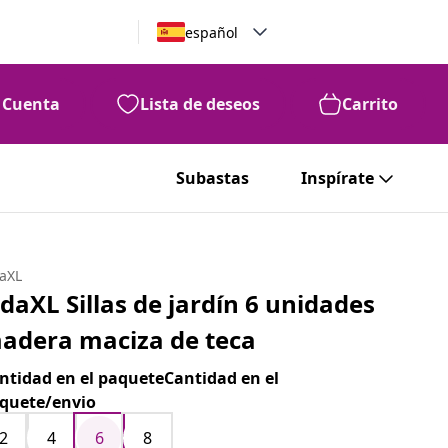
español
Cuenta
Lista de deseos
Carrito
Subastas
Inspírate
daXL
idaXL Sillas de jardín 6 unidades
adera maciza de teca
ntidad en el paqueteCantidad en el
quete/envio
2
4
6
8