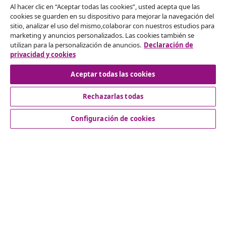
Al hacer clic en “Aceptar todas las cookies”, usted acepta que las
cookies se guarden en su dispositivo para mejorar la navegación del
Desistir del contrato
sitio, analizar el uso del mismo,colaborar con nuestros estudios para
marketing y anuncios personalizados. Las cookies también se
Solicita la cancelación de tu pedido.
utilizan para la personalización de anuncios.
Declaración de
privacidad y cookies
Desistir del contrato
Aceptar todas las cookies
Rechazarlas todas
Servicio al Cliente
Configuración de cookies
Empresas
vidaXL
Descubre mas