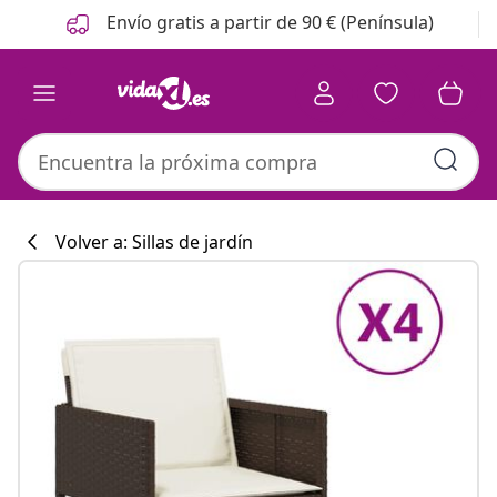
Anterior
Siguiente
Envío gratis a partir de 90 € (Península)
Volver a: Sillas de jardín
Colección de co
#sharemevidaxl