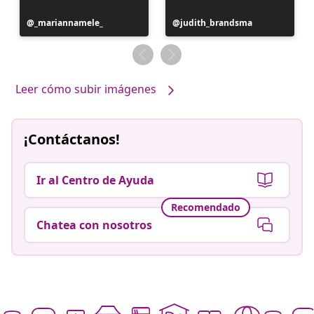
Publicación
_mariannamele_
Publicación
judith_brandsma
realizada
realizada
por
por
Leer cómo subir imágenes
¡Contáctanos!
Ir al Centro de Ayuda
Recomendado
Chatea con nosotros