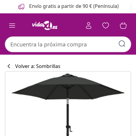
Anterior
Siguiente
Envío gratis a partir de 90 € (Península)
Volver a: Sombrillas
Colección de co
#sharemevidaxl