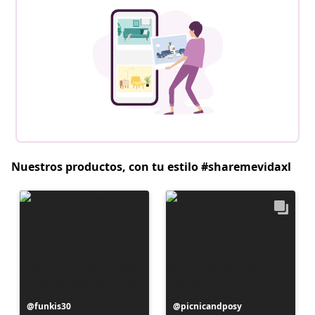
Nuestros productos, con tu estilo #sharemevidaxl
Publicación
funkis30
Publicación
picnicandposy