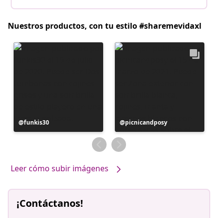
Nuestros productos, con tu estilo #sharemevidaxl
Publicación
funkis30
Publicación
picnicandposy
realizada
realizada
por
por
Leer cómo subir imágenes
¡Contáctanos!