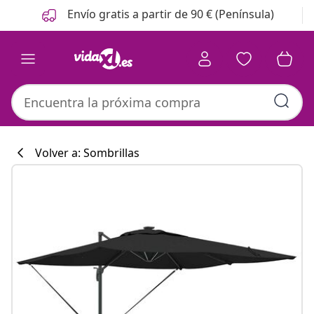
Anterior
Siguiente
Envío gratis a partir de 90 € (Península)
Volver a: Sombrillas
Colección de co
#sharemevidaxl