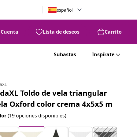
español
Cuenta
Lista de deseos
Carrito
Subastas
Inspírate
daXL
idaXL Toldo de vela triangular
ela Oxford color crema 4x5x5 m
lor
(19 opciones disponibles)