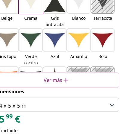
Beige
Crema
Gris
Blanco
Terracota
antracita
ris topo
Verde
Azul
Amarillo
Rojo
oscuro
Ver más
mensiones
Naranja
Negro
Marrón
Gris claro
Arena
4 x 5 x 5 m
99
5
€
 incluido
Naranja
Amarillo
Azul y
Gris claro