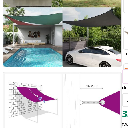
G
di
3
IVA