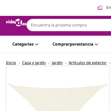
Anterior
Siguiente
En
Categorías
Comprarporestancia
Inicio
Casa y jardín
Jardín
Artículos de exterior