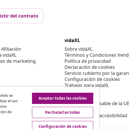
istir del contrato
vidaXL
Afiliación
Sobre vidaXL
a vidaXL
Términos y Condiciones Vend
es de marketing
Política de privacidad
Declaración de cookies
Servicio cubierto por la garan
Configuración de cookies
Trabajar para vidaXL
Aviso legal
okies se
Seguridad
Aceptar todas las cookies
izar el uso
Persona responsable de la U
cios
Política de EPR
ción de
Rechazarlas todas
Información de accesibilidad
Configuración de cookies