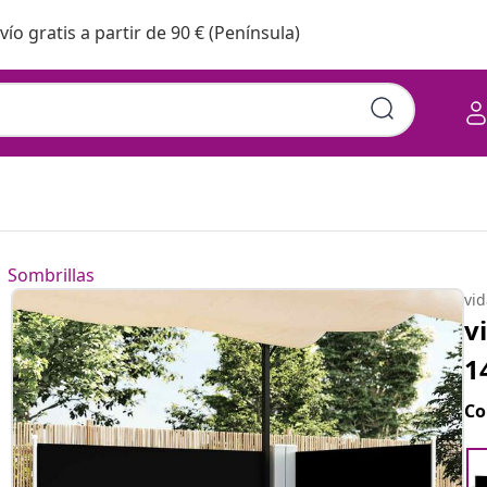
vío gratis a partir de 90 € (Península)
Sombrillas
vi
v
1
Co