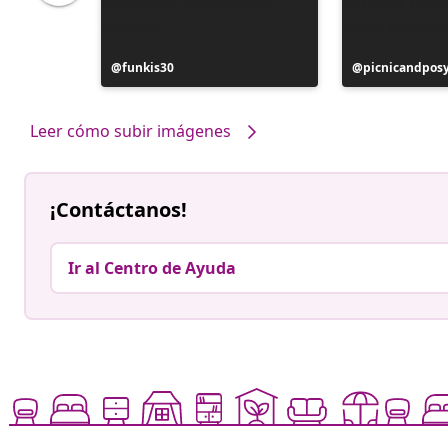
Publicación
funkis30
Publicación
picnicandpos
realizada
realizada
por
por
Leer cómo subir imágenes
¡Contáctanos!
Ir al Centro de Ayuda