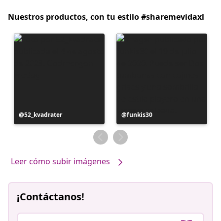
Nuestros productos, con tu estilo #sharemevidaxl
Publicación
52_kvadrater
Publicación
funkis30
realizada
realizada
por
por
Leer cómo subir imágenes
¡Contáctanos!