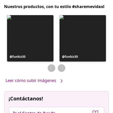
Nuestros productos, con tu estilo #sharemevidaxl
Publicación
funkis30
Publicación
funkis30
realizada
realizada
por
por
Leer cómo subir imágenes
¡Contáctanos!