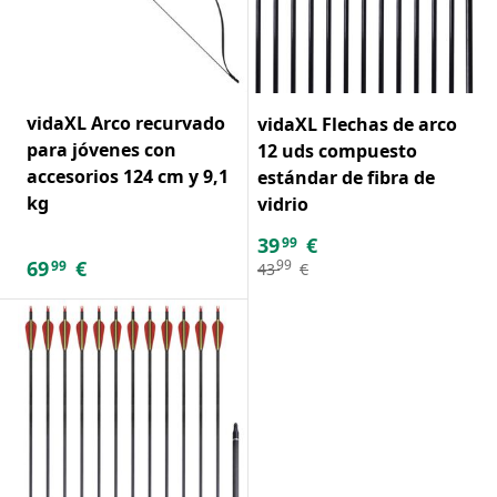
vidaXL Arco recurvado
vidaXL Flechas de arco
para jóvenes con
12 uds compuesto
accesorios 124 cm y 9,1
estándar de fibra de
kg
vidrio
39
€
99
69
€
99
99
43
€