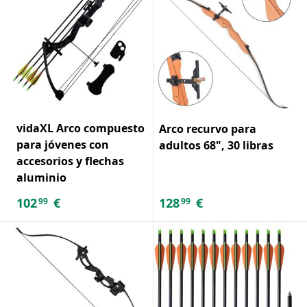
vidaXL Arco compuesto
Arco recurvo para
para jóvenes con
adultos 68", 30 libras
accesorios y flechas
aluminio
102
€
128
€
99
99