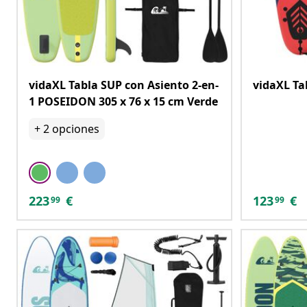
vidaXL Tabla SUP con Asiento 2-en-
vidaXL Ta
1 POSEIDON 305 x 76 x 15 cm Verde
+
2
opciones
223
€
123
€
99
99