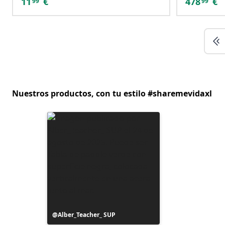
11
€
478
€
99
99
Nuestros productos, con tu estilo #sharemevidaxl
Publicación
Alber_Teacher_ SUP
realizada