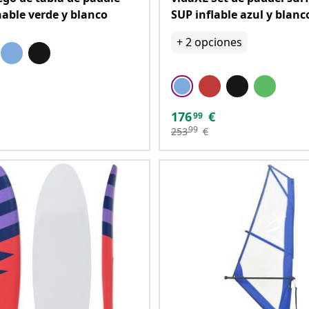
hable verde y blanco
SUP inflable azul y blanc
+
2
opciones
176
€
99
99
253
€