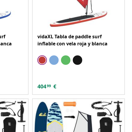
urf
vidaXL Tabla de paddle surf
blanca
inflable con vela roja y blanca
404
€
99