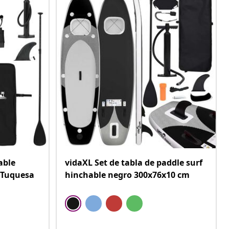
able
vidaXL Set de tabla de paddle surf
 Tuquesa
hinchable negro 300x76x10 cm