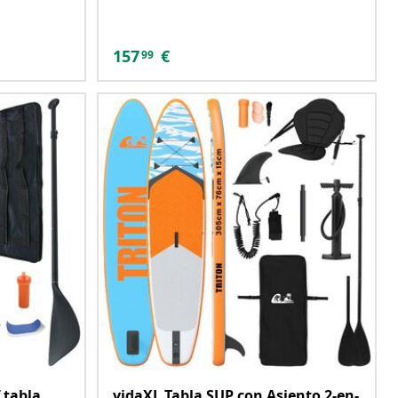
157
€
99
 tabla
vidaXL Tabla SUP con Asiento 2-en-