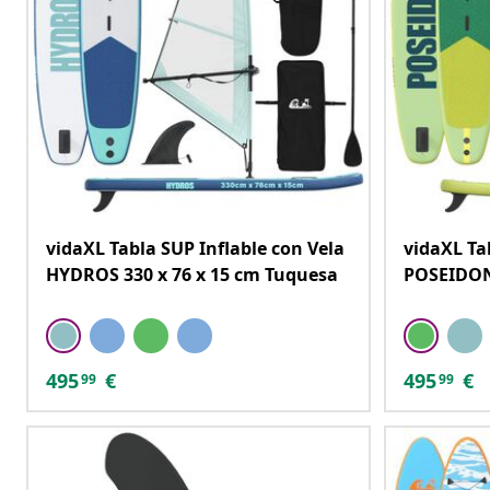
vidaXL Tabla SUP Inflable con Vela
vidaXL Ta
HYDROS 330 x 76 x 15 cm Tuquesa
POSEIDON 
495
€
495
€
99
99