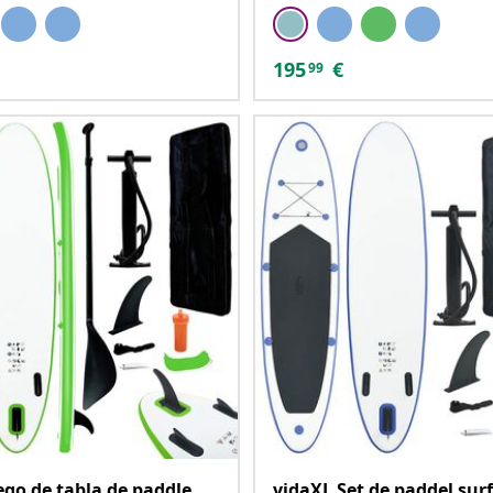
195
€
99
ego de tabla de paddle
vidaXL Set de paddel surf