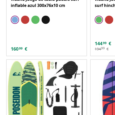
inflable azul 300x76x10 cm
surf hinc
144
€
99
160
€
99
99
194
€