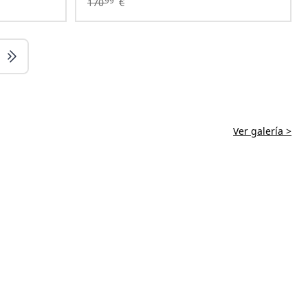
99
170
€
Ver galería >