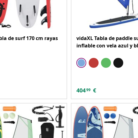
bla de surf 170 cm rayas
vidaXL Tabla de paddle s
inflable con vela azul y 
404
€
99