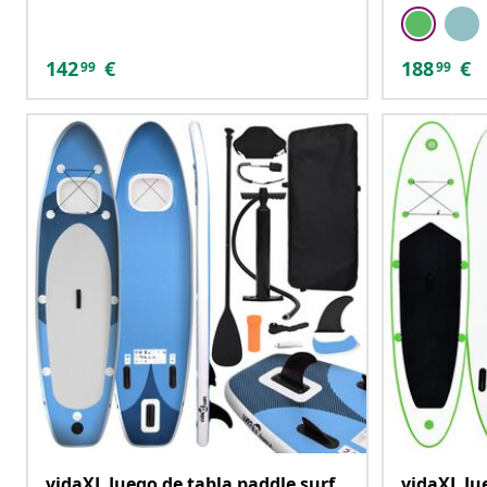
142
€
188
€
99
99
vidaXL Juego de tabla paddle surf
vidaXL Ju