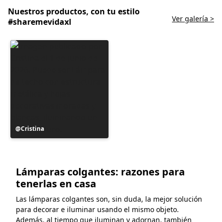
Nuestros productos, con tu estilo
Ver galería >
#sharemevidaxl
Publicación
Cristina
realizada
por
Lámparas colgantes: razones para
tenerlas en casa
Las lámparas colgantes son, sin duda, la mejor solución
para decorar e iluminar usando el mismo objeto.
Además, al tiempo que iluminan y adornan, también