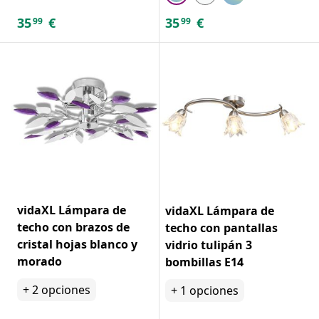
35
€
35
€
99
99
vidaXL Lámpara de
vidaXL Lámpara de
techo con brazos de
techo con pantallas
cristal hojas blanco y
vidrio tulipán 3
morado
bombillas E14
+
2
opciones
+
1
opciones