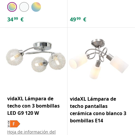
34
€
49
€
99
99
vidaXL Lámpara de
vidaXL Lámpara de
techo con 3 bombillas
techo pantallas
LED G9 120 W
cerámica cono blanco 3
bombillas E14
Hoja de información del