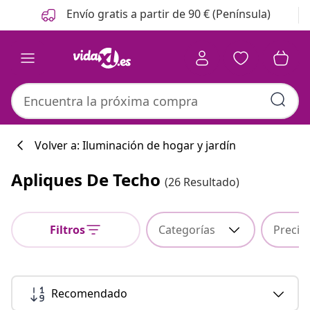
Anterior
Siguiente
Envío gratis a partir de 90 € (Península)
Volver a: Iluminación de hogar y jardín
Apliques De Techo
(26 Resultado)
Colección de co
Filtros
Categorías
Precio
#sharemevidaxl
Recomendado