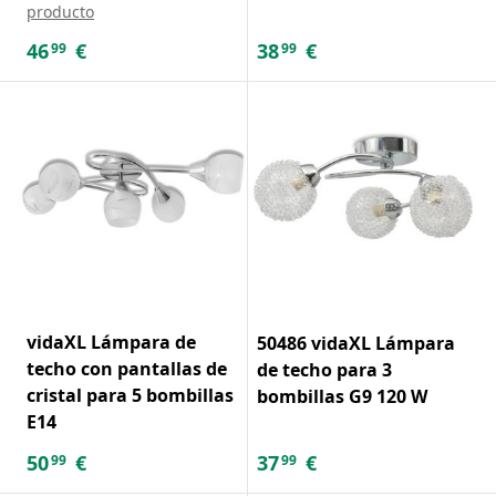
producto
46
€
38
€
99
99
vidaXL Lámpara de
50486 vidaXL Lámpara
techo con pantallas de
de techo para 3
cristal para 5 bombillas
bombillas G9 120 W
E14
50
€
37
€
99
99