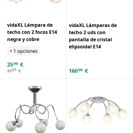
vidaXL Lámpara de
vidaXL Lámparas de
techo con 2 focos E14
techo 2 uds con
negra y cobre
pantalla de cristal
elipsoidal E14
+
1
opciones
25
€
99
160
€
99
99
37
€