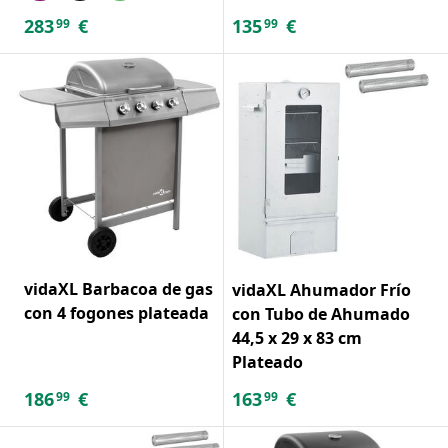
283
€
135
€
99
99
vidaXL Barbacoa de gas
vidaXL Ahumador Frío
con 4 fogones plateada
con Tubo de Ahumado
44,5 x 29 x 83 cm
Plateado
186
€
163
€
99
99