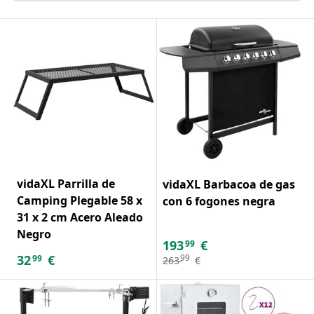
vidaXL Parrilla de
vidaXL Barbacoa de gas
Camping Plegable 58 x
con 6 fogones negra
31 x 2 cm Acero Aleado
Negro
193
€
99
32
€
99
99
263
€