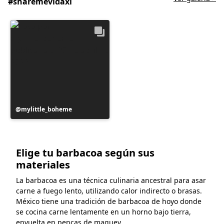
#sharemevidaxl
Publicación
mylittle_boheme
realizada
por
Elige tu barbacoa según sus
materiales
La barbacoa es una técnica culinaria ancestral para asar
carne a fuego lento, utilizando calor indirecto o brasas.
México tiene una tradición de barbacoa de hoyo donde
se cocina carne lentamente en un horno bajo tierra,
envuelta en pencas de maguey.