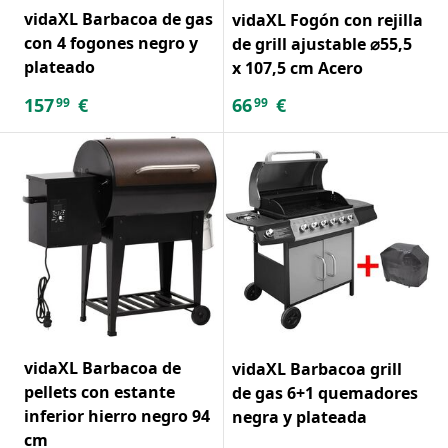
vidaXL Barbacoa de gas
vidaXL Fogón con rejilla
con 4 fogones negro y
de grill ajustable ⌀55,5
plateado
x 107,5 cm Acero
157
€
66
€
99
99
vidaXL Barbacoa de
vidaXL Barbacoa grill
pellets con estante
de gas 6+1 quemadores
inferior hierro negro 94
negra y plateada
cm