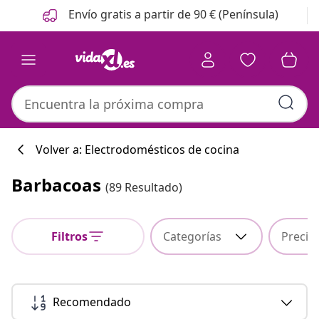
Anterior
Siguiente
Envío gratis a partir de 90 € (Península)
Volver a: Electrodomésticos de cocina
Barbacoas
(89 Resultado)
Colección de co
Filtros
Categorías
Precio
#sharemevidaxl
Recomendado