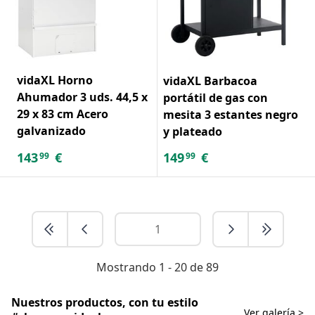
vidaXL Horno
vidaXL Barbacoa
Ahumador 3 uds. 44,5 x
portátil de gas con
29 x 83 cm Acero
mesita 3 estantes negro
galvanizado
y plateado
143
€
149
€
99
99
Mostrando 1 - 20 de 89
Nuestros productos, con tu estilo
Ver galería >