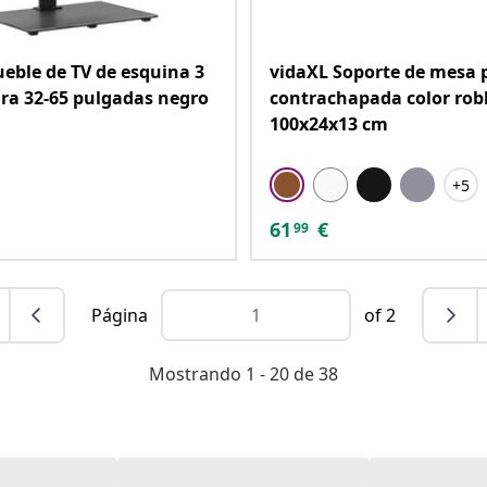
eble de TV de esquina 3
vidaXL Soporte de mesa 
ara 32-65 pulgadas negro
contrachapada color rob
100x24x13 cm
+5
61
€
99
Página
of 2
Mostrando 1 - 20 de 38