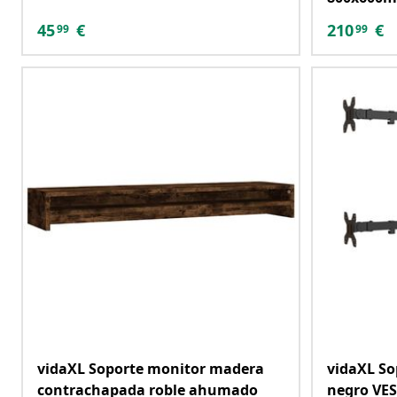
45
€
210
€
99
99
vidaXL Soporte monitor madera
vidaXL So
contrachapada roble ahumado
negro VE