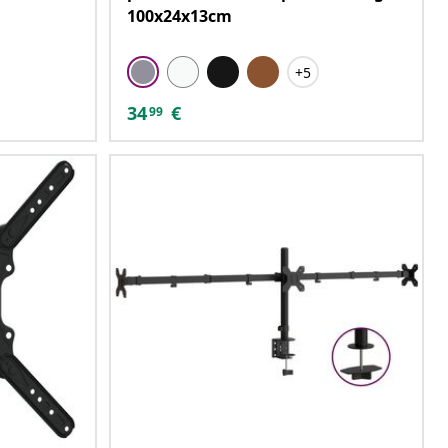
100x24x13cm
+5
34
€
99