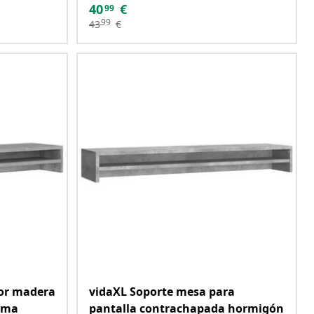
40
€
99
99
43
€
tor madera
vidaXL Soporte mesa para
oma
pantalla contrachapada hormigón