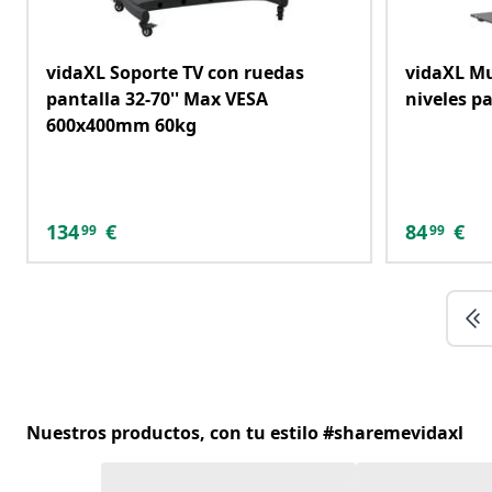
vidaXL Soporte TV con ruedas
vidaXL Mu
pantalla 32-70'' Max VESA
niveles p
600x400mm 60kg
134
€
84
€
99
99
Nuestros productos, con tu estilo #sharemevidaxl