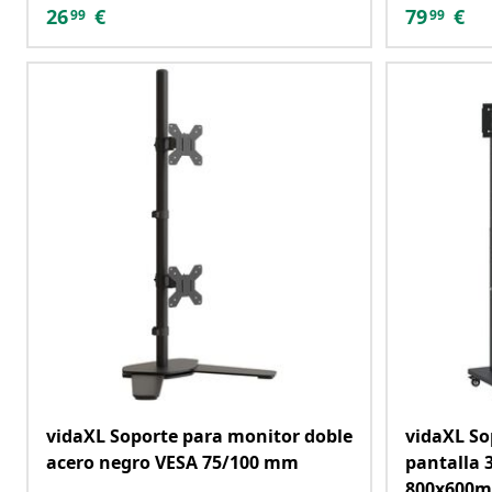
26
€
79
€
99
99
vidaXL Soporte para monitor doble
vidaXL So
acero negro VESA 75/100 mm
pantalla 
800x600m