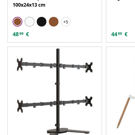
100x24x13 cm
+5
48
€
44
€
99
99