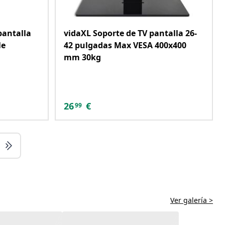
pantalla
vidaXL Soporte de TV pantalla 26-
le
42 pulgadas Max VESA 400x400
mm 30kg
26
€
99
Ver galería >