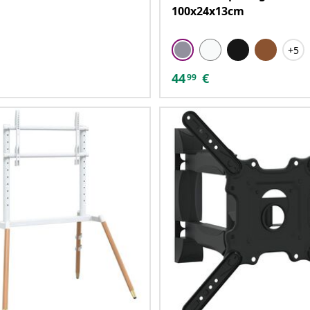
100x24x13cm
+5
44
€
99