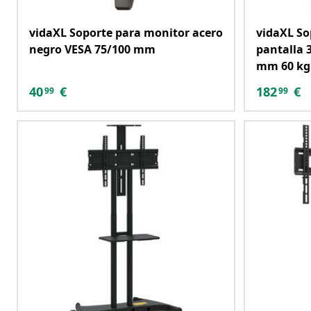
vidaXL Soporte para monitor acero
vidaXL So
negro VESA 75/100 mm
pantalla 
mm 60 kg
40
€
182
€
99
99