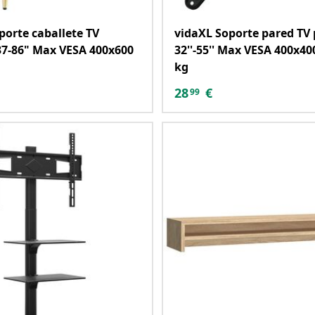
porte caballete TV
vidaXL Soporte pared TV 
37-86" Max VESA 400x600
32''-55'' Max VESA 400x4
kg
28
€
99