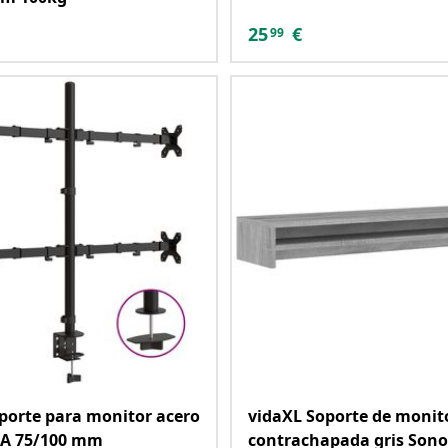
25
€
99
porte para monitor acero
vidaXL Soporte de moni
SA 75/100 mm
contrachapada gris Son