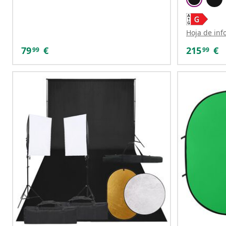
Hoja de inf
79
€
215
€
99
99