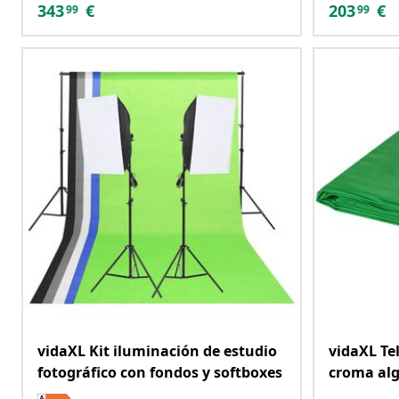
343
€
203
€
99
99
vidaXL Kit iluminación de estudio
vidaXL Te
fotográfico con fondos y softboxes
croma al