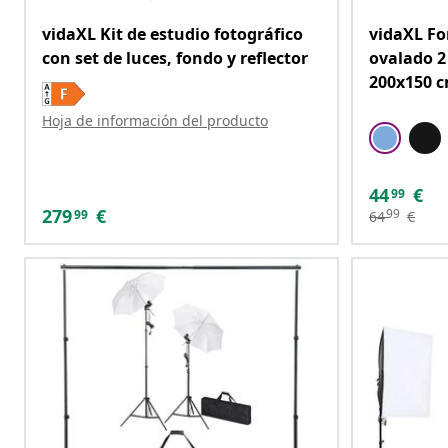
vidaXL Kit de estudio fotográfico
vidaXL Fo
con set de luces, fondo y reflector
ovalado 2 
200x150 
Hoja de información del producto
44
€
99
279
€
99
99
64
€