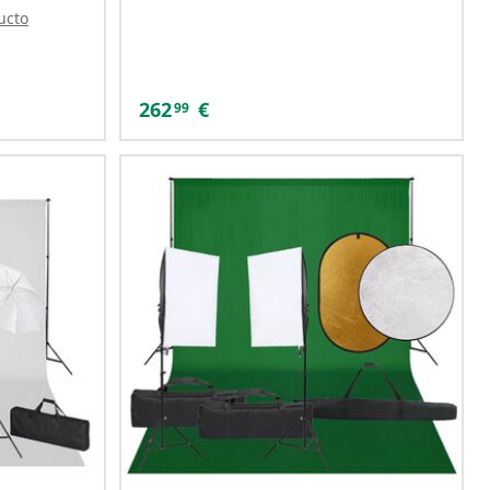
ucto
262
€
99