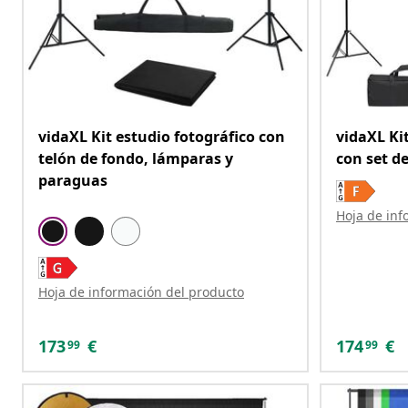
vidaXL Kit estudio fotográfico con
vidaXL Ki
telón de fondo, lámparas y
con set de
paraguas
Hoja de inf
Hoja de información del producto
173
€
174
€
99
99