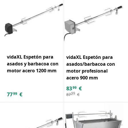
vidaXL Espetón para
vidaXL Espetón para
asados y barbacoa con
asados/barbacoa con
motor acero 1200 mm
motor profesional
acero 900 mm
83
€
99
77
€
99
99
87
€