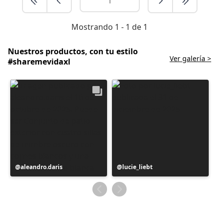
Mostrando 1 - 1 de 1
Nuestros productos, con tu estilo
Ver galería >
#sharemevidaxl
Publicación
aleandro.daris
Publicación
lucie_liebt
realizada
realizada
por
por