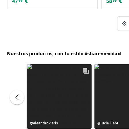
47
€
58
€
99
99
Nuestros productos, con tu estilo #sharemevidaxl
Publicación
aleandro.daris
Publicación
lucie_liebt
realizada
realizada