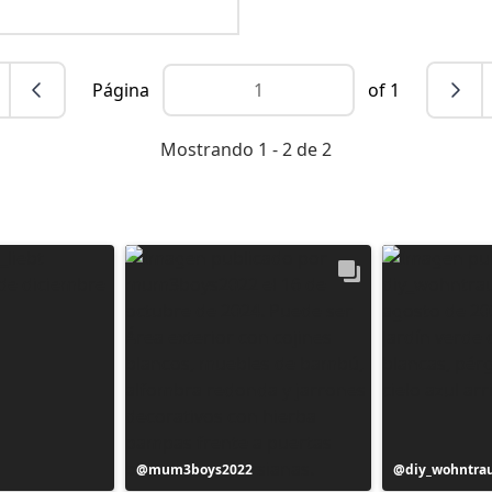
Página
of 1
Mostrando 1 - 2 de 2
Publicación
mum3boys2022
Publicación
diy_wohntr
realizada
realizada