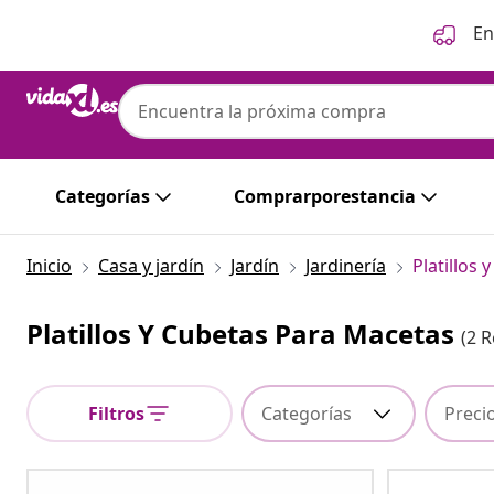
Anterior
Siguiente
En
Categorías
Comprarporestancia
Inicio
Casa y jardín
Jardín
Jardinería
Platillos
Platillos Y Cubetas Para Macetas
(2 
Filtros
Categorías
Preci