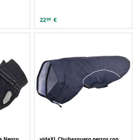
22
€
99
os Negro
vidaXL Chubasquero perros con