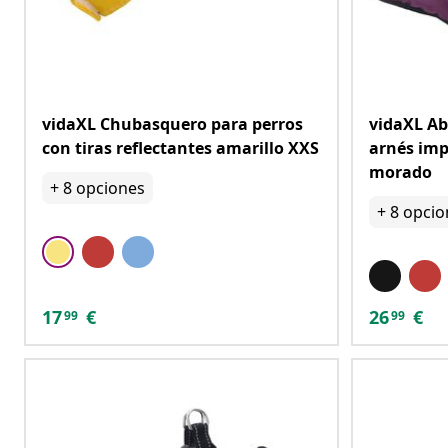
vidaXL Chubasquero para perros
vidaXL Ab
con tiras reflectantes amarillo XXS
arnés imp
morado
+
8
opciones
+
8
opcio
17
€
26
€
99
99