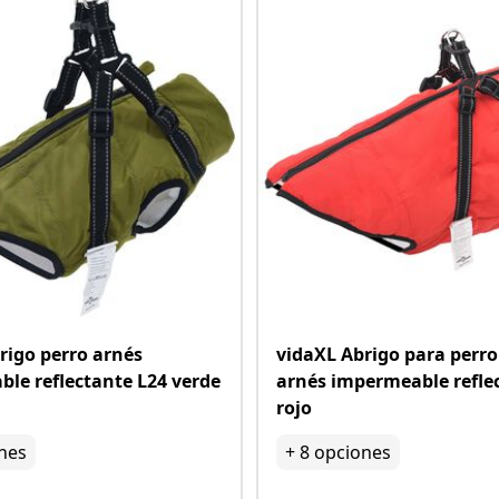
rigo perro arnés
vidaXL Abrigo para perro
le reflectante L24 verde
arnés impermeable refle
rojo
nes
+
8
opciones