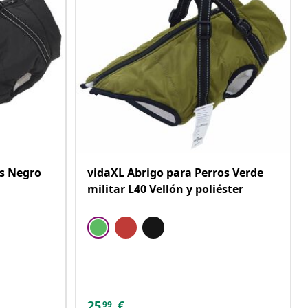
os Negro
vidaXL Abrigo para Perros Verde
militar L40 Vellón y poliéster
25
€
99