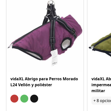
vidaXL Abrigo para Perros Morado
vidaXL Ab
L24 Vellón y poliéster
impermeab
militar
+
8
opcio