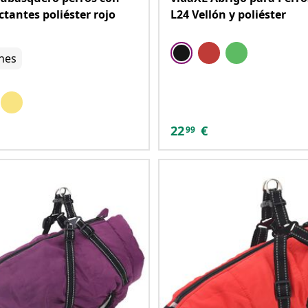
ectantes poliéster rojo
L24 Vellón y poliéster
nes
22
€
99