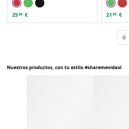
25
€
21
€
99
99
Nuestros productos, con tu estilo #sharemevidaxl