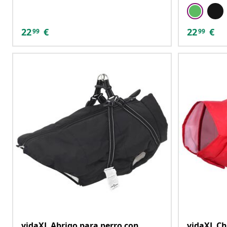
22
€
22
€
99
99
vidaXL Abrigo para perro con
vidaXL Ch