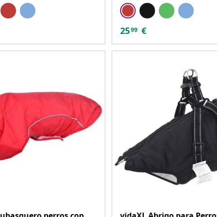
25
€
99
ubasquero perros con
vidaXL Abrigo para Perr