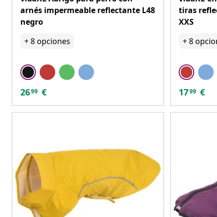
arnés impermeable reflectante L48
tiras refl
negro
XXS
+
8
opciones
+
8
opcio
26
€
17
€
99
99