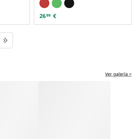
26
€
99
Ver galería >