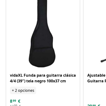
vidaXL Funda para guitarra clásica
Ajustable
4/4 (39") tela negro 100x37 cm
Guitarra 
+
2
opciones
8
€
99
99
99