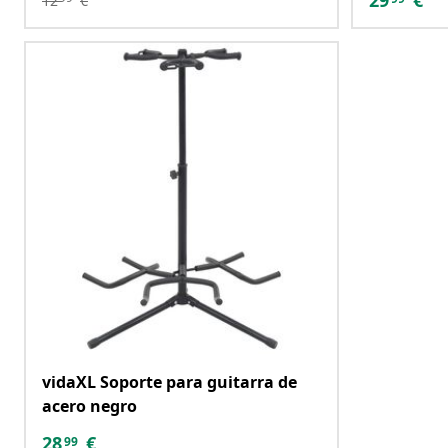
29
€
12
€
vidaXL Soporte para guitarra de
acero negro
28
€
99