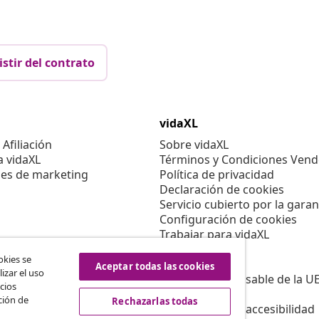
istir del contrato
vidaXL
Afiliación
Sobre vidaXL
a vidaXL
Términos y Condiciones Vend
es de marketing
Política de privacidad
Declaración de cookies
Servicio cubierto por la garan
Configuración de cookies
Trabajar para vidaXL
Aviso legal
okies se
Seguridad
Aceptar todas las cookies
izar el uso
Persona responsable de la U
cios
Política de EPR
ción de
Rechazarlas todas
Información de accesibilidad