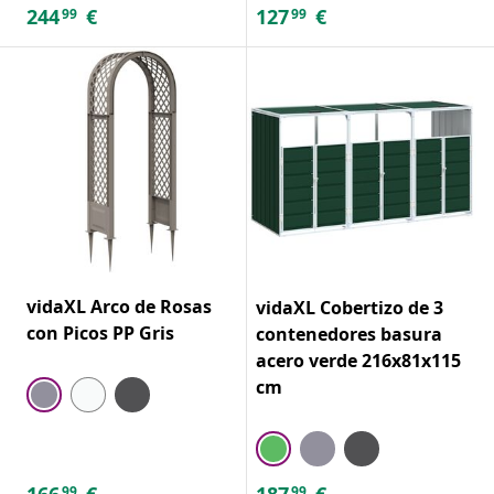
244
€
127
€
99
99
vidaXL Arco de Rosas
vidaXL Cobertizo de 3
con Picos PP Gris
contenedores basura
acero verde 216x81x115
cm
166
€
187
€
99
99