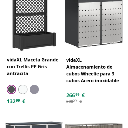
vidaXL Maceta Grande
vidaXL
con Trellis PP Gris
Almacenamiento de
antracita
cubos Wheelie para 3
cubos Acero inoxidable
266
€
99
132
€
99
99
308
€