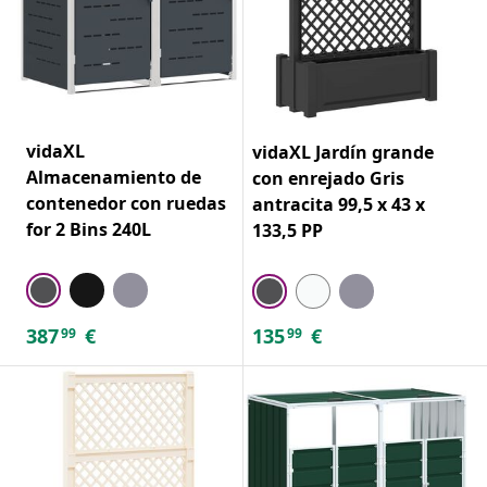
vidaXL
vidaXL Jardín grande
Almacenamiento de
con enrejado Gris
contenedor con ruedas
antracita 99,5 x 43 x
for 2 Bins 240L
133,5 PP
387
€
135
€
99
99