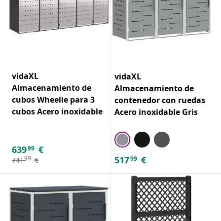
vidaXL
vidaXL
Almacenamiento de
Almacenamiento de
cubos Wheelie para 3
contenedor con ruedas
cubos Acero inoxidable
Acero inoxidable Gris
639
€
99
517
€
99
99
741
€