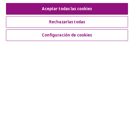
Nuestras redes sociales
Aceptar todas las cookies
Rechazarlas todas
Desistir del contrato
Configuración de cookies
Solicita la cancelación de tu pedido.
Desistir del contrato
Servicio al Cliente
Empresas
vidaXL
Descubre mas