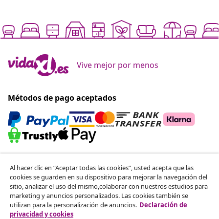
Vive mejor por menos
Métodos de pago aceptados
Suscríbete a nuestra newsletter
Al hacer clic en “Aceptar todas las cookies”, usted acepta que las
Únete a los más de 700 000 compradores que reciben
cookies se guarden en su dispositivo para mejorar la navegación del
sitio, analizar el uso del mismo,colaborar con nuestros estudios para
ofertas semanales, promociones estacionales y
marketing y anuncios personalizados. Las cookies también se
novedades de vidaXL.
utilizan para la personalización de anuncios.
Declaración de
privacidad y cookies