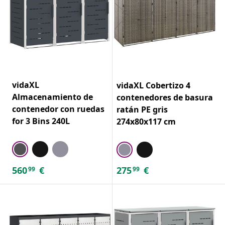
vidaXL
vidaXL Cobertizo 4
Almacenamiento de
contenedores de basura
contenedor con ruedas
ratán PE gris
for 3 Bins 240L
274x80x117 cm
560
€
275
€
99
99