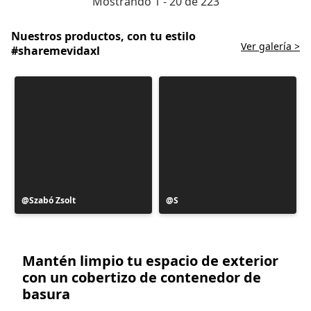
Mostrando 1 - 20 de 223
Nuestros productos, con tu estilo
Ver galería >
#sharemevidaxl
Publicación
Szabó Zsolt
Publicación
S
realizada
realizada
por
por
Mantén limpio tu espacio de exterior
con un cobertizo de contenedor de
basura