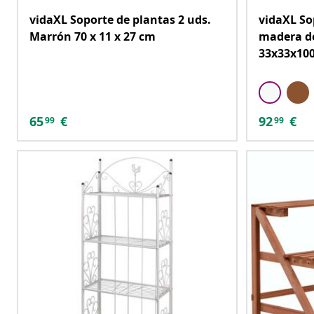
vidaXL Soporte de plantas 2 uds.
vidaXL So
Marrón 70 x 11 x 27 cm
madera de
33x33x10
65
€
92
€
99
99