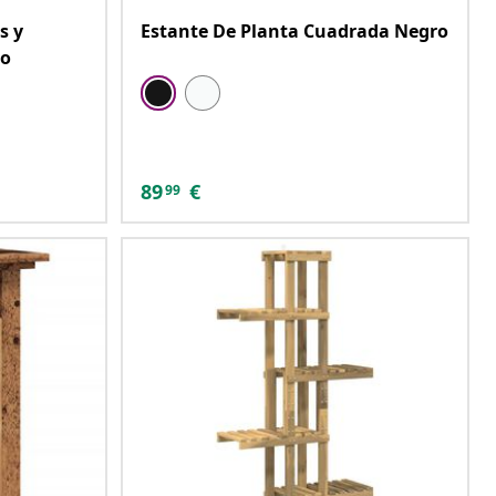
s y
Estante De Planta Cuadrada Negro
to
89
€
99