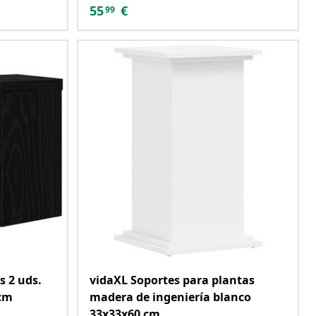
55
€
99
s 2 uds.
vidaXL Soportes para plantas
 cm
madera de ingeniería blanco
33x33x60 cm