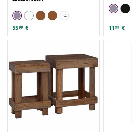
+4
55
€
11
€
99
99