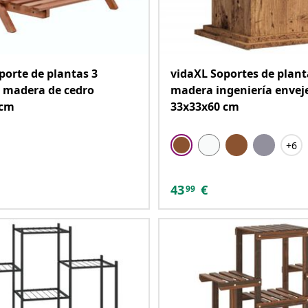
porte de plantas 3
vidaXL Soportes de plant
e madera de cedro
madera ingeniería envej
 cm
33x33x60 cm
+6
43
€
99