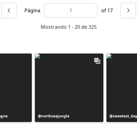
Página
of 17
Mostrando 1 - 20 de 325
ogne
Publicación
northseajungle
Publicación
sweetest_da
realizada
realizada
por
por