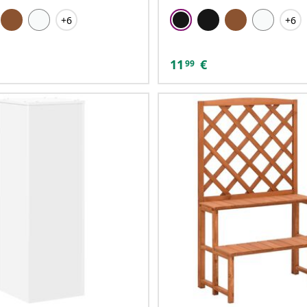
+6
+6
11
€
99