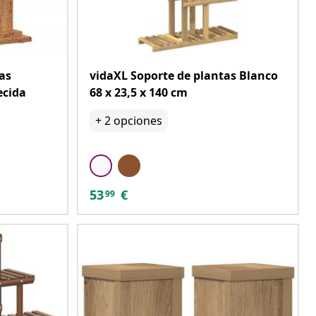
as
vidaXL Soporte de plantas Blanco
ecida
68 x 23,5 x 140 cm
+
2
opciones
53
€
99