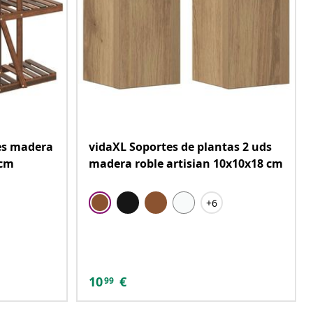
res madera
vidaXL Soportes de plantas 2 uds
 cm
madera roble artisian 10x10x18 cm
+6
10
€
99