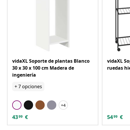
vidaXL Soporte de plantas Blanco
vidaXL So
30 x 30 x 100 cm Madera de
ruedas hi
ingeniería
+
7
opciones
+4
43
€
54
€
99
99