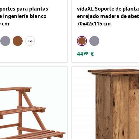
portes para plantas
vidaXL Soporte de planta
 ingeniería blanco
enrejado madera de abe
0 cm
70x42x115 cm
+4
44
€
99