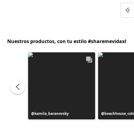
Nuestros productos, con tu estilo #sharemevidaxl
Publicación
kamila_baranovsky
Publicación
beachhouse_col
realizada
realizada
por
por