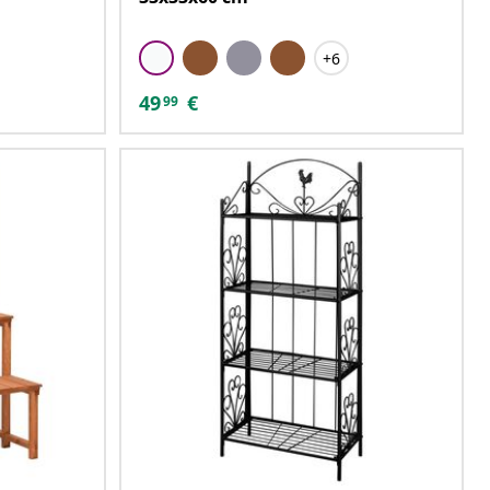
+6
49
€
99