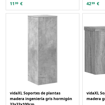
11
€
42
€
99
99
vidaXL Soportes de plantas
vidaXL So
madera ingeniería gris hormigón
madera g
33x33x100cm