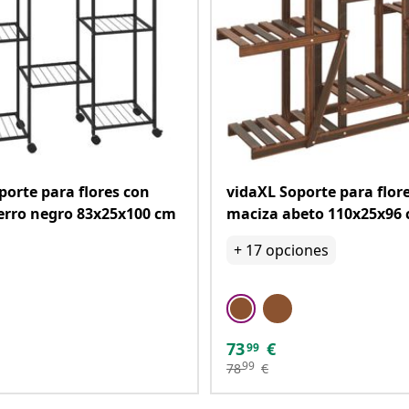
porte para flores con
vidaXL Soporte para flo
erro negro 83x25x100 cm
maciza abeto 110x25x96
+
17
opciones
73
€
99
99
78
€