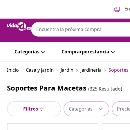
Anterior
Siguiente
En
Categorías
Comprarporestancia
Inicio
Casa y jardín
Jardín
Jardinería
Soportes
Soportes Para Macetas
(325 Resultado)
Filtros
Categorías
Preci