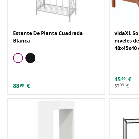
Estante De Planta Cuadrada
vidaXL So
Blanca
niveles d
48x45x40
45
€
99
88
€
99
99
57
€