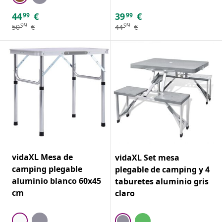
44
€
39
€
99
99
99
99
50
€
44
€
vidaXL Mesa de
vidaXL Set mesa
camping plegable
plegable de camping y 4
aluminio blanco 60x45
taburetes aluminio gris
cm
claro