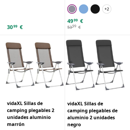
+2
49
€
99
30
€
99
99
53
€
vidaXL Sillas de
vidaXL Sillas de
camping plegables 2
camping plegables de
unidades aluminio
aluminio 2 unidades
marrón
negro