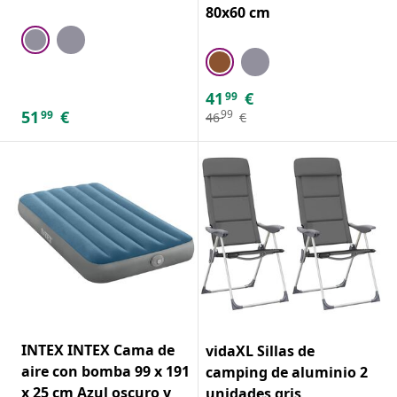
80x60 cm
41
€
99
51
€
99
99
46
€
INTEX INTEX Cama de
vidaXL Sillas de
aire con bomba 99 x 191
camping de aluminio 2
x 25 cm Azul oscuro y
unidades gris