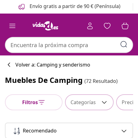
Anterior
Siguiente
Envío gratis a partir de 90 € (Península)
Volver a: Camping y senderismo
Muebles De Camping
(72 Resultado)
Colección de co
Filtros
Categorías
Precio
#sharemevidaxl
Recomendado