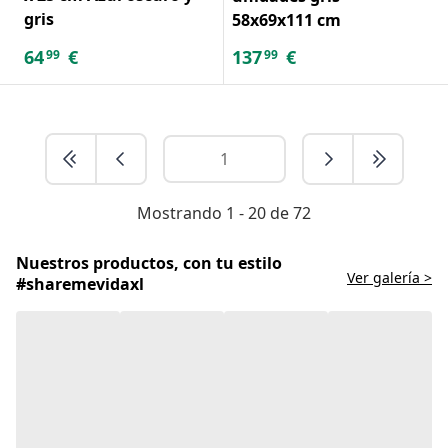
gris
58x69x111 cm
64
€
137
€
99
99
Mostrando 1 - 20 de 72
Nuestros productos, con tu estilo
Ver galería >
#sharemevidaxl
Muebles de camping: la aventura de
estar al aire libre
Cuando nos aventuramos en el mundo de los muebles
de camping, la elección de los básicos va más allá de la