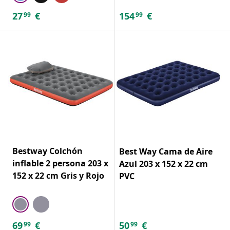
27
€
154
€
99
99
Bestway Colchón
Best Way Cama de Aire
inflable 2 persona 203 x
Azul 203 x 152 x 22 cm
152 x 22 cm Gris y Rojo
PVC
69
€
50
€
99
99